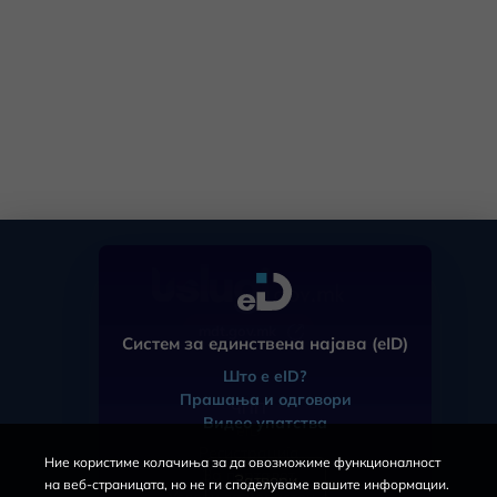
mdt.gov.mk
Систем за единствена најава (eID)
Што е eID?
Прашања и одговори
ЧПП
Видео упатства
eID
Регистрација
Ние користиме колачиња за да овозможиме функционалност
За порталот
Затвори
на веб-страницата, но не ги споделуваме вашите информации.
Услови за користење