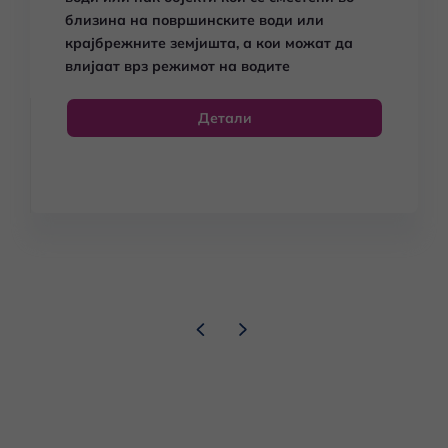
близина на површинските води или
крајбрежните земјишта, а кои можат да
влијаат врз режимот на водите
Детали