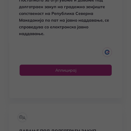
Постапката за отуѓување и давање под
долготраен закуп на градежно земјиште
сопственост на Република Северна
Македонија по пат на јавно наддавање, се
спроведува со електронско јавно
наддавање.
Аплицирај