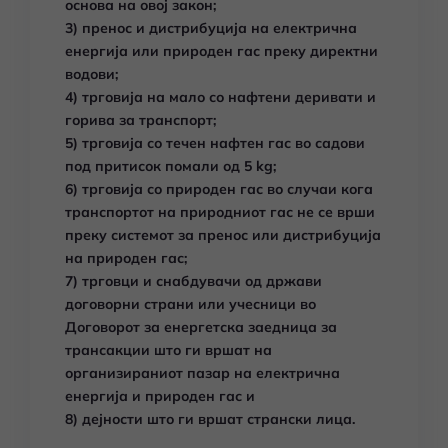
основа на овој закон;
3) пренос и дистрибуција на електрична
енергија или природен гас преку директни
водови;
4) трговија на мало со нафтени деривати и
горива за транспорт;
5) трговија со течен нафтен гас во садови
под притисок помали од 5 kg;
6) трговија со природен гас во случаи кога
транспортот на природниот гас не се врши
преку системот за пренос или дистрибуција
на природен гас;
7) трговци и снабдувачи од држави
договорни страни или учесници во
Договорот за енергетска заедница за
трансакции што ги вршат на
организираниот пазар на електрична
енергија и природен гас и
8) дејности што ги вршат странски лица.