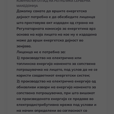
КОМУНАЛЕН ОТПАД НА РЕПУБЛИКА СЕРВЕРНА
МАКЕДОНИЈА
Доколку сакате да вршите енергетска
дејност потребно е да обезбедите лиценца
што преставува акт издаден од страна на
Регулаторната комисија за енергетика врз
основа на која лицето на кое му е издадена
може да врши енергетска дејност во
земјава.
Лиценца не е потребна за:
1) производство на електрична или
топлинска енергија наменето за сопствена
потрошувачка на лицето, под услов да не се
користи соодветниот енергетски систем;
2) производство на електрична енергија од
обновливи извори на енергија наменето за
сопствена потрошувачка, при што вишокот
на произведената енергија се предава во
електродистрибутивна мрежа под услови и
на начин определени во согласност со