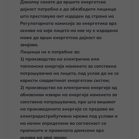
Доколку сакате да вршите енергетска
дејност потребно е да обезбедите лиценца
што преставува акт издаден од страна на
Регулаторната комисија за енергетика врз
основа на која лицето на кое му е издадена
може да врши енергетска дејност во
земјава.
Лиценца не е потребна за:
1) производство на електрична или
топлинска енергија наменето за сопствена
потрошувачка на лицето, под услов да не се
користи соодветниот енергетски систем;
2) производство на електрична енергија од
обновливи извори на енергија наменето за
сопствена потрошувачка, при што вишокот
на произведената енергија се предава во
електродистрибутивна мрежа под услови и
на начин определени во согласност со
прописите и правилата донесени врз
основа на овој закон;