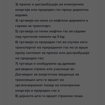
3) пренос и дистрибуција на електрична
енергија или природен гас преку директни
водови;
4) трговија на мало со нафтени деривати и
горива за транспорт;
5) трговија со течен нафтен гас во садови
под притисок помали од 5 kg;
6) трговија со природен гас во случаи кога
транспортот на природниот гас не се врши
преку системот за пренос или дистрибуција
на природен гас;
7) трговци и снабдувачи од држави
договорни страни или учесници во
Договорот за енергетска заедница за
трансакции што ги вршат на
организираниот пазар на електрична
енергија и природен гас и
8) дејности што ги вршат странски лица.