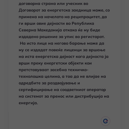
договорна страна или учесник во
Договорот за енергетска заедница може, со
примена на начелото на реципроцитет, да
ги врши овие дејности во Република
Северна Македонија откако ќе му биде
издадено решение за упис во регистарот.
На исто лице на негово барање може да
му се издадат повеќе лиценци за вршење
на иста енергетска дејност кога дејноста ја
врши преку енергетски објекти кои
претставуваат засебна техничко-
технолошка целина, а тоа да не влијае на
одредбите за раздвојување и
сертифицирање на соодветниот оператор
на системот за пренос или дистрибуција на
енергија.