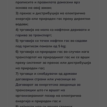
прописите и правилата донесени врз
основа на овој закон;
3) пренос и дистрибуција на електрична
енергија или природен гас преку директни
водови;
4) трговија на мало со нафтени деривати и
горива за транспорт;
5) трговија со течен нафтен гас во садови
под притисок помали од 5 kg;
6) трговија со природен гас во случаи кога
транспортот на природниот гас не се врши
преку системот за пренос или дистрибуција
на природен гас;
7) трговци и снабдувачи од држави
договорни страни или учесници во
Договорот за енергетска заедница за
трансакции што ги вршат на
организираниот пазар на електрична
енергија и природен гас и
8) дејности што ги вршат странск