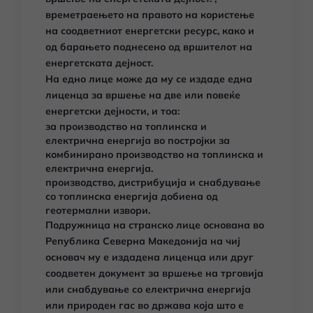
времетраењето на правото на користење
на соодветниот енергетски ресурс, како и
од барањето поднесено од вршителот на
енергетската дејност.
На едно лице може да му се издаде една
лиценца за вршење на две или повеќе
енергетски дејности, и тоа:
за производство на топлинска и
електрична енергија во постројки за
комбинирано производство на топлинска и
електрична енергија.
производство, дистрибуција и снабдување
со топлинска енергија добиена од
геотермални извори.
Подружница на странско лице основана во
Република Северна Македонија на чиј
основач му е издадена лиценца или друг
соодветен документ за вршење на трговија
или снабдување со електрична енергија
или природен гас во држава која што е