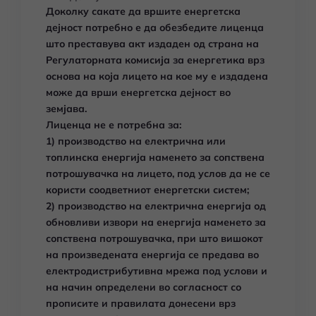
Доколку сакате да вршите енергетска
дејност потребно е да обезбедите лиценца
што преставува акт издаден од страна на
Регулаторната комисија за енергетика врз
основа на која лицето на кое му е издадена
може да врши енергетска дејност во
земјава.
Лиценца не е потребна за:
1) производство на електрична или
топлинска енергија наменето за сопствена
потрошувачка на лицето, под услов да не се
користи соодветниот енергетски систем;
2) производство на електрична енергија од
обновливи извори на енергија наменето за
сопствена потрошувачка, при што вишокот
на произведената енергија се предава во
електродистрибутивна мрежа под услови и
на начин определени во согласност со
прописите и правилата донесени врз