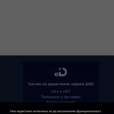
mdt.gov.mk
Систем за единствена најава (eID)
Што е eID?
Прашања и одговори
ЧПП
Видео упатства
eID
Регистрација
Ние користиме колачиња за да овозможиме функционалност
За порталот