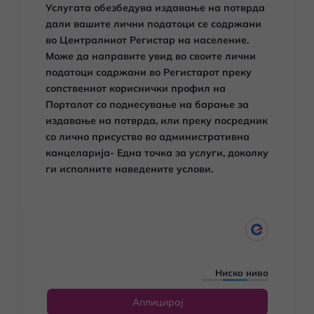
Услугата обезбедува издавање на потврда
дали вашите лични податоци се содржани
во Централниот Регистар на население.
Може да направите увид во своите лични
податоци содржани во Регистарот преку
сопствениот кориснички профил на
Порталот со поднесување на барање за
издавање на потврда, или преку посредник
со лично присуство во административна
канцеларија- Една точка за услуги, доколку
ги исполните наведените услови.
Ниско ниво
Аплицирај