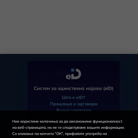
mdt.gov.mk
Систем за единствена најава (eID)
Што е eID?
Прашања и одговори
ЧПП
Видео упатства
eID
Регистрација
Ние користиме колачиња за да овозможиме функционалност
За порталот
Затвори
на веб-страницата, но не ги споделуваме вашите информации.
Услови за користење
Со кликање на копчето "ОК", прифаќате употреба на
Политика за приватност