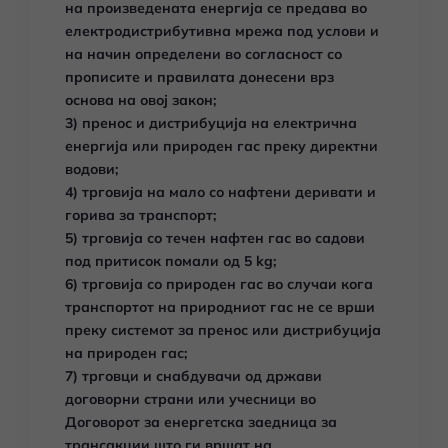
на произведената енергија се предава во
електродистрибутивна мрежа под услови и
на начин определени во согласност со
прописите и правилата донесени врз
основа на овој закон;
3) пренос и дистрибуција на електрична
енергија или природен гас преку директни
водови;
4) трговија на мало со нафтени деривати и
горива за транспорт;
5) трговија со течен нафтен гас во садови
под притисок помали од 5 kg;
6) трговија со природен гас во случаи кога
транспортот на природниот гас не се врши
преку системот за пренос или дистрибуција
на природен гас;
7) трговци и снабдувачи од држави
договорни страни или учесници во
Договорот за енергетска заедница за
трансакции што ги вршат на