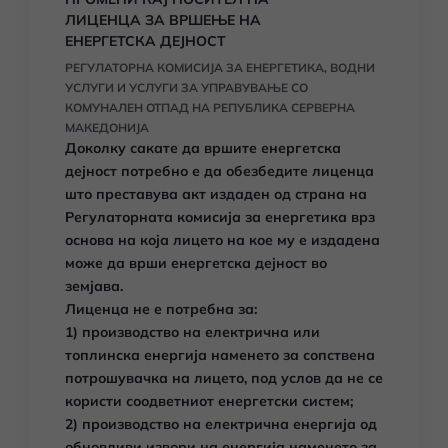
ЛИЦЕНЦА ЗА ВРШЕЊЕ НА
ЕНЕРГЕТСКА ДЕЈНОСТ
РЕГУЛАТОРНА КОМИСИЈА ЗА ЕНЕРГЕТИКА, ВОДНИ
УСЛУГИ И УСЛУГИ ЗА УПРАВУВАЊЕ СО
КОМУНАЛЕН ОТПАД НА РЕПУБЛИКА СЕРВЕРНА
МАКЕДОНИЈА
Доколку сакате да вршите енергетска
дејност потребно е да обезбедите лиценца
што преставува акт издаден од страна на
Регулаторната комисија за енергетика врз
основа на која лицето на кое му е издадена
може да врши енергетска дејност во
земјава.
Лиценца не е потребна за:
1) производство на електрична или
топлинска енергија наменето за сопствена
потрошувачка на лицето, под услов да не се
користи соодветниот енергетски систем;
2) производство на електрична енергија од
обновливи извори на енергија наменето за