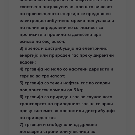
сопствена потрошувачка, при што вишокот
на произведената енергија се предава во
електродистрибутивна мрежа под услови и
на начин определени во согласност со
прописите и правилата донесени врз
основа на овој закон;
3) пренос и дистрибуција на електрична
енергија или природен гас преку директни
водови;
4) трговија на мало со нафтени деривати и
горива за транспорт;
5) трговија со течен нафтен гас во садови
под притисок помали од 5 kg;
6) трговија со природен гас во случаи кога
транспортот на природниот гас не се врши
преку системот за пренос или дистрибуција
на природен гас;
7) трговци и снабдувачи од држави
договорни страни или учесници во