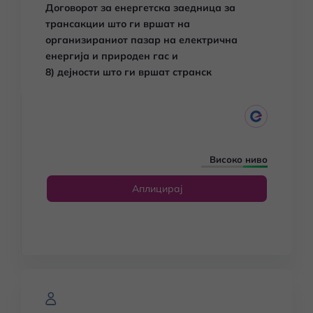
Договорот за енергетска заедница за
трансакции што ги вршат на
организираниот пазар на електрична
енергија и природен гас и
8) дејности што ги вршат странск
Високо ниво
Аплицирај