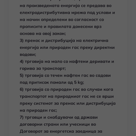
на произведената енергија се предава во
електродистрибутивна мрежа под услови и
на начин определени во согласност со
прописите и правилата донесени врз
основа на овој закон;
3) пренос и дистрибуција на електрична
енергија или природен гас преку директни
водови;
4) трговија на мало со нафтени деривати и
горива за транспорт;
5) трговија со течен нафтен гас во садови
под притисок помали од 5 kg;
6) трговија со природен гас во случаи кога
транспортот на природниот гас не се врши
преку системот за пренос или дистрибуција
на природен гас;
7) трговци и снабдувачи од држави
договорни страни или учесници во
Договорот за енергетска заедница за