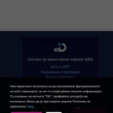
mdt.gov.mk
Систем за единствена најава (eID)
Што е eID?
Прашања и одговори
ЧПП
Видео упатства
eID
Регистрација
Ние користиме колачиња за да овозможиме функционалност
За порталот
Затвори
на веб-страницата, но не ги споделуваме вашите информации.
Услови за користење
Со кликање на копчето "ОК", прифаќате употреба на
Политика за приватност
колачиња. Може да ја прегледате нашата Политика за
приватност
тука
.