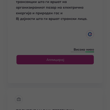
трансакции што ги вршат на
организираниот пазар на електрична
енергија и природен гас и
8) дејности што ги вршат странски лица.
Високо ниво
Аплицирај