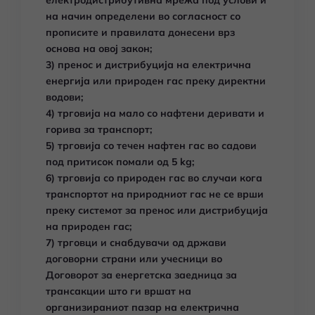
електродистрибутивна мрежа под услови и
на начин определени во согласност со
прописите и правилата донесени врз
основа на овој закон;
3) пренос и дистрибуција на електрична
енергија или природен гас преку директни
водови;
4) трговија на мало со нафтени деривати и
горива за транспорт;
5) трговија со течен нафтен гас во садови
под притисок помали од 5 kg;
6) трговија со природен гас во случаи кога
транспортот на природниот гас не се врши
преку системот за пренос или дистрибуција
на природен гас;
7) трговци и снабдувачи од држави
договорни страни или учесници во
Договорот за енергетска заедница за
трансакции што ги вршат на
организираниот пазар на електрична