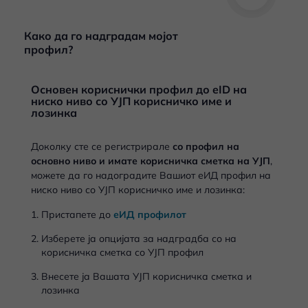
Како да го надградам мојот
профил?
Основен кориснички профил до eID на
ниско ниво со УЈП корисничко име и
лозинка
Доколку сте се регистрирале
со профил на
основно ниво и имате корисничка сметка на УЈП
,
можете да го надоградите Вашиот еИД профил на
ниско ниво со УЈП корисничко име и лозинка:
Пристапете до
еИД профилот
Изберете ја опцијата за надградба со на
корисничка сметка со УЈП профил
Внесете ја Вашата УЈП корисничка сметка и
лозинка