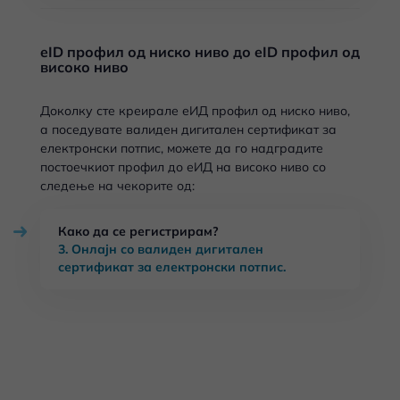
eID профил од ниско ниво до eID профил од
високо ниво
Доколку сте креирале еИД профил од ниско ниво,
а поседувате валиден дигитален сертификат за
електронски потпис, можете да го надградите
постоечкиот профил до еИД на високо ниво со
следење на чекорите од:
Како да се регистрирам?
3. Онлајн со валиден дигитален
сертификат за електронски потпис.