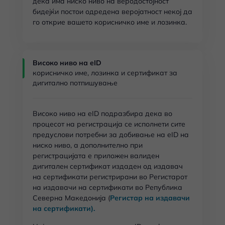
дека има ниско ниво на веродостојност
бидејќи постои одредена веројатност некој да
го открие вашето корисничко име и лозинка.
Високо ниво на eID
корисничко име, лозинка и сертификат за
дигитално потпишување
Високо ниво на eID подразбира дека во
процесот на регистрација се исполнети сите
предуслови потребни за добивање на eID на
ниско ниво, а дополнително при
регистрацијата е приложен валиден
дигитален сертификат издаден од издавач
на сертификати регистрирани во Регистарот
на издавачи на сертификати во Република
Северна Македонија (
Регистар на издавачи
на сертификати).