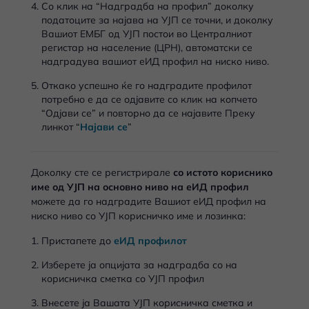
Со клик на “Надградба на профил” доколку
податоците за најава на УЈП се точни, и доколку
Вашиот ЕМБГ од УЈП постои во Централниот
регистар на население (ЦРН), автоматски се
надградува вашиот еИД профил на ниско ниво.
Откако успешно ќе го надградите профилот
потребно е да се одјавите со клик на копчето
“Одјави се” и повторно да се најавите Преку
линкот “
Најави се
”
Доколку сте се регистрирале
со истото кориснико
име од УЈП на основно ниво на еИД профил
можете да го надградите Вашиот еИД профил на
ниско ниво со УЈП корисничко име и лозинка:
Пристапете до
еИД профилот
Изберете ја опцијата за надградба со на
корисничка сметка со УЈП профил
Внесете ја Вашата УЈП корисничка сметка и