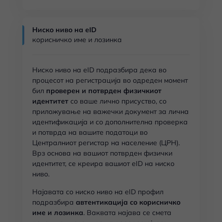
Ниско ниво на eID
корисничко име и лозинка
Ниско ниво на eID подразбира дека во
процесот на регистрација во одреден момент
бил
проверен и потврден физичкиот
идентитет
со ваше лично присуство, со
приложување на важечки документ за лична
идентификација и со дополнителна проверка
и потврда на вашите податоци во
Централниот регистар на население (ЦРН).
Врз основа на вашиот потврден физички
идентитет, се креира вашиот eID на ниско
ниво.
Најавата со ниско ниво на eID профил
подразбира
автентикација со корисничко
име и лозинка
. Ваквата најава се смета