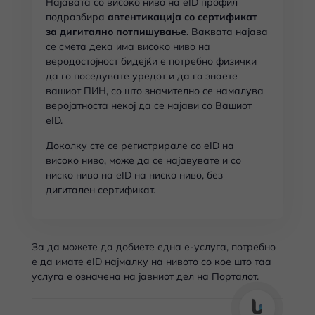
Најавата со високо ниво на eID профил
подразбира
автентикација со сертификат
за дигитално потпишување
. Ваквата најава
се смета дека има високо ниво на
веродостојност бидејќи е потребно физички
да го поседувате уредот и да го знаете
вашиот ПИН, со што значително се намалува
веројатноста некој да се најави со Вашиот
eID.
Доколку сте се регистрирале со eID на
високо ниво, може да се најавувате и со
ниско ниво на eID на ниско ниво, без
дигитален сертификат.
За да можете да добиете една е-услуга, потребно
е да имате eID најмалку на нивото со кое што таа
услуга е означена на јавниот дел на Порталот.