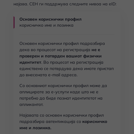
најава. СЕН ги поддржува следните нивоа на eID:
Основен кориснички профил
корисничко име и лозинка
Основен кориснички профил подразбира
дека во процесот на регистрација
не е
проверен и потврден вашиот физички
идентитет
. Во процесот на регистрација
единствено се потврдува дека имате пристап
до внесената e-mail адреса.
Со основниот кориснички профил може да
аплицирате за е-услуги каде што не е
потребно да биде познат идентитетот на
апликантот.
Најавата со основен кориснички профил
подразбира автентикација со
корисничко
име и лозинка.