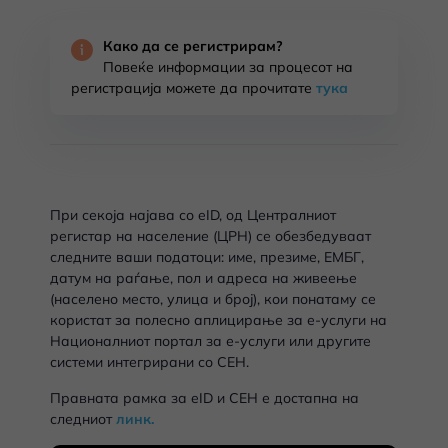
Како да се регистрирам?
Повеќе информации за процесот на
регистрација можете да прочитате
тука
При секоја најава со eID, од Централниот
регистар на население (ЦРН) се обезбедуваат
следните ваши податоци: име, презиме, ЕМБГ,
датум на раѓање, пол и адреса на живеење
(населено место, улица и број), кои понатаму се
користат за полесно аплицирање за е-услуги на
Националниот портал за е-услуги или другите
системи интегрирани со СЕН.
Правната рамка за eID и СЕН е достапна на
следниот
линк.