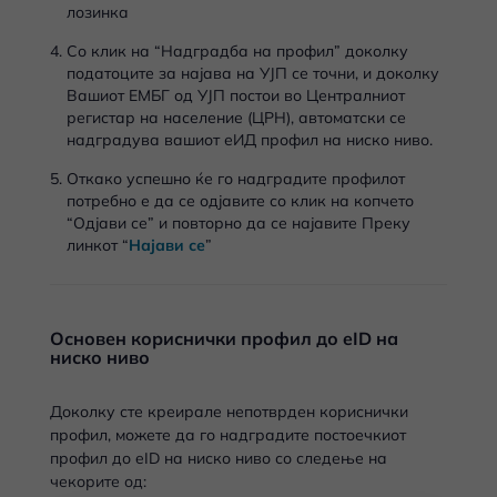
лозинка
Со клик на “Надградба на профил” доколку
податоците за најава на УЈП се точни, и доколку
Вашиот ЕМБГ од УЈП постои во Централниот
регистар на население (ЦРН), автоматски се
надградува вашиот еИД профил на ниско ниво.
Откако успешно ќе го надградите профилот
потребно е да се одјавите со клик на копчето
“Одјави се” и повторно да се најавите Преку
линкот “
Најави се
”
Основен кориснички профил до eID на
ниско ниво
Доколку сте креирале непотврден кориснички
профил, можете да го надградите постоечкиот
профил до eID на ниско ниво со следење на
чекорите од: