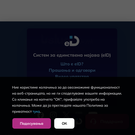
mdt.gov.mk
Систем за единствена најава (eID)
Што е eID?
Прашања и одговори
ЧПП
Видео упатства
eID
Регистрација
Ние користиме колачиња за да овозможиме функционалност
За порталот
Затвори
на веб-страницата, но не ги споделуваме вашите информации.
Услови за користење
Со кликање на копчето "ОК", прифаќате употреба на
Политика за приватност
колачиња. Може да ја прегледате нашата Политика за
приватност
тука
.
Поддршка
Подесувања
ОК