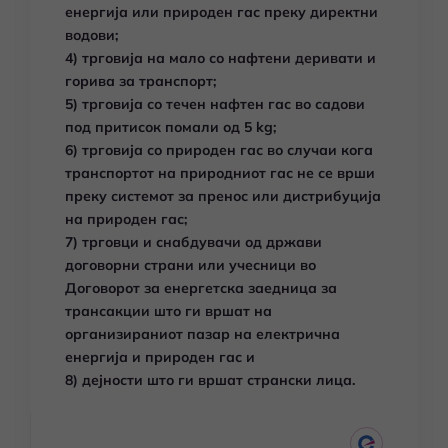
енергија или природен гас преку директни
водови;
4) трговија на мало со нафтени деривати и
горива за транспорт;
5) трговија со течен нафтен гас во садови
под притисок помали од 5 kg;
6) трговија со природен гас во случаи кога
транспортот на природниот гас не се врши
преку системот за пренос или дистрибуција
на природен гас;
7) трговци и снабдувачи од држави
договорни страни или учесници во
Договорот за енергетска заедница за
трансакции што ги вршат на
организираниот пазар на електрична
енергија и природен гас и
8) дејности што ги вршат странски лица.