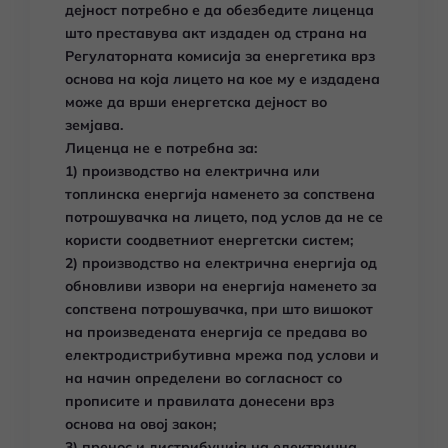
дејност потребно е да обезбедите лиценца
што преставува акт издаден од страна на
Регулаторната комисија за енергетика врз
основа на која лицето на кое му е издадена
може да врши енергетска дејност во
земјава.
Лиценца не е потребна за:
1) производство на електрична или
топлинска енергија наменето за сопствена
потрошувачка на лицето, под услов да не се
користи соодветниот енергетски систем;
2) производство на електрична енергија од
обновливи извори на енергија наменето за
сопствена потрошувачка, при што вишокот
на произведената енергија се предава во
електродистрибутивна мрежа под услови и
на начин определени во согласност со
прописите и правилата донесени врз
основа на овој закон;
3) пренос и дистрибуција на електрична