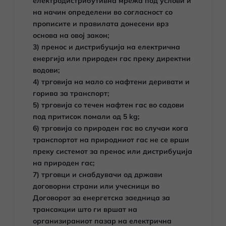
електродистрибутивна мрежа под услови и
на начин определени во согласност со
прописите и правилата донесени врз
основа на овој закон;
3) пренос и дистрибуција на електрична
енергија или природен гас преку директни
водови;
4) трговија на мало со нафтени деривати и
горива за транспорт;
5) трговија со течен нафтен гас во садови
под притисок помали од 5 kg;
6) трговија со природен гас во случаи кога
транспортот на природниот гас не се врши
преку системот за пренос или дистрибуција
на природен гас;
7) трговци и снабдувачи од држави
договорни страни или учесници во
Договорот за енергетска заедница за
трансакции што ги вршат на
организираниот пазар на електрична