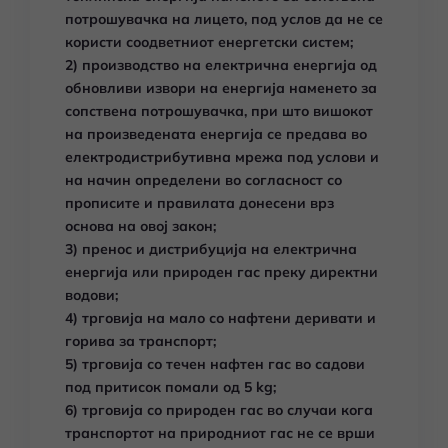
потрошувачка на лицето, под услов да не се
користи соодветниот енергетски систем;
2) производство на електрична енергија од
обновливи извори на енергија наменето за
сопствена потрошувачка, при што вишокот
на произведената енергија се предава во
електродистрибутивна мрежа под услови и
на начин определени во согласност со
прописите и правилата донесени врз
основа на овој закон;
3) пренос и дистрибуција на електрична
енергија или природен гас преку директни
водови;
4) трговија на мало со нафтени деривати и
горива за транспорт;
5) трговија со течен нафтен гас во садови
под притисок помали од 5 kg;
6) трговија со природен гас во случаи кога
транспортот на природниот гас не се врши