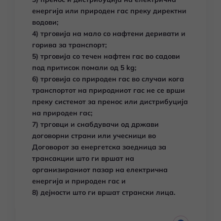
енергија или природен гас преку директни
водови;
4) трговија на мало со нафтени деривати и
горива за транспорт;
5) трговија со течен нафтен гас во садови
под притисок помали од 5 kg;
6) трговија со природен гас во случаи кога
транспортот на природниот гас не се врши
преку системот за пренос или дистрибуција
на природен гас;
7) трговци и снабдувачи од држави
договорни страни или учесници во
Договорот за енергетска заедница за
трансакции што ги вршат на
организираниот пазар на електрична
енергија и природен гас и
8) дејности што ги вршат странски лица.