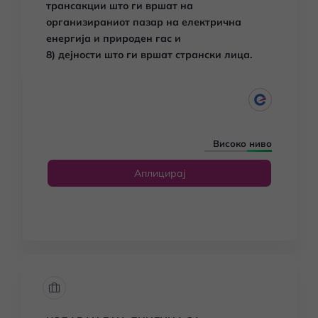
трансакции што ги вршат на
организираниот пазар на електрична
енергија и природен гас и
8) дејности што ги вршат странски лица.
Високо ниво
Аплицирај