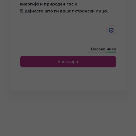
енергија и природен гас и
8) дејности што ги вршат странски лица.
Високо ниво
Аплицирај