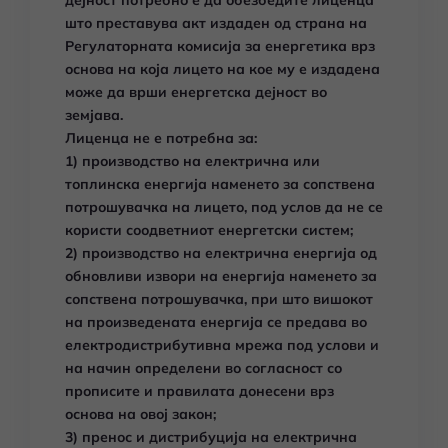
дејност потребно е да обезбедите лиценца
што преставува акт издаден од страна на
Регулаторната комисија за енергетика врз
основа на која лицето на кое му е издадена
може да врши енергетска дејност во
земјава.
Лиценца не е потребна за:
1) производство на електрична или
топлинска енергија наменето за сопствена
потрошувачка на лицето, под услов да не се
користи соодветниот енергетски систем;
2) производство на електрична енергија од
обновливи извори на енергија наменето за
сопствена потрошувачка, при што вишокот
на произведената енергија се предава во
електродистрибутивна мрежа под услови и
на начин определени во согласност со
прописите и правилата донесени врз
основа на овој закон;
3) пренос и дистрибуција на електрична