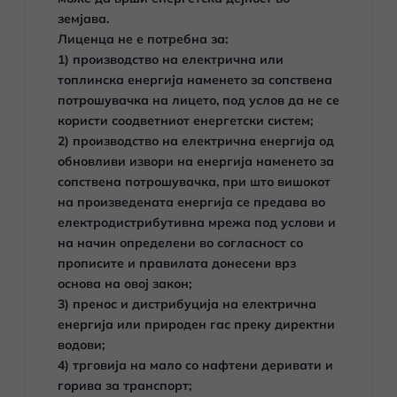
земјава.
Лиценца не е потребна за:
1) производство на електрична или
топлинска енергија наменето за сопствена
потрошувачка на лицето, под услов да не се
користи соодветниот енергетски систем;
2) производство на електрична енергија од
обновливи извори на енергија наменето за
сопствена потрошувачка, при што вишокот
на произведената енергија се предава во
електродистрибутивна мрежа под услови и
на начин определени во согласност со
прописите и правилата донесени врз
основа на овој закон;
3) пренос и дистрибуција на електрична
енергија или природен гас преку директни
водови;
4) трговија на мало со нафтени деривати и
горива за транспорт;