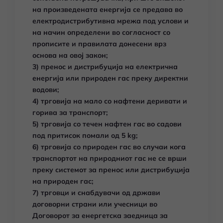
на произведената енергија се предава во
електродистрибутивна мрежа под услови и
на начин определени во согласност со
прописите и правилата донесени врз
основа на овој закон;
3) пренос и дистрибуција на електрична
енергија или природен гас преку директни
водови;
4) трговија на мало со нафтени деривати и
горива за транспорт;
5) трговија со течен нафтен гас во садови
под притисок помали од 5 kg;
6) трговија со природен гас во случаи кога
транспортот на природниот гас не се врши
преку системот за пренос или дистрибуција
на природен гас;
7) трговци и снабдувачи од држави
договорни страни или учесници во
Договорот за енергетска заедница за