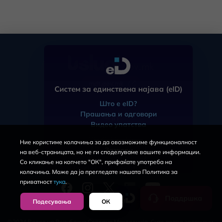
mdt.gov.mk
Систем за единствена најава (eID)
Што е eID?
Прашања и одговори
ЧПП
Видео упатства
eID
Регистрација
Ние користиме колачиња за да овозможиме функционалност
За порталот
Затвори
на веб-страницата, но не ги споделуваме вашите информации.
Услови за користење
Со кликање на копчето "ОК", прифаќате употреба на
Политика за приватност
колачиња. Може да ја прегледате нашата Политика за
приватност
тука
.
Поддршка
Подесувања
ОК
©2024 Влада на Република Северна Македонија. Сите права задржани.