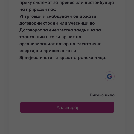
преку системот за пренос или дистрибуција
на природен гас;
7) трговци и снабдувачи од држави
договорни страни или учесници во
Договорот за енергетска заедница за
трансакции што ги вршат на
организираниот пазар на електрична
енергија и природен гас и
8) дејности што ги вршат странски лица.
Високо ниво
Аплицирај