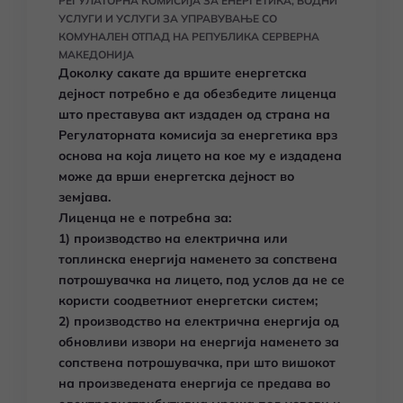
РЕГУЛАТОРНА КОМИСИЈА ЗА ЕНЕРГЕТИКА, ВОДНИ
УСЛУГИ И УСЛУГИ ЗА УПРАВУВАЊЕ СО
КОМУНАЛЕН ОТПАД НА РЕПУБЛИКА СЕРВЕРНА
МАКЕДОНИЈА
Доколку сакате да вршите енергетска
дејност потребно е да обезбедите лиценца
што преставува акт издаден од страна на
Регулаторната комисија за енергетика врз
основа на која лицето на кое му е издадена
може да врши енергетска дејност во
земјава.
Лиценца не е потребна за:
1) производство на електрична или
топлинска енергија наменето за сопствена
потрошувачка на лицето, под услов да не се
користи соодветниот енергетски систем;
2) производство на електрична енергија од
обновливи извори на енергија наменето за
сопствена потрошувачка, при што вишокот
на произведената енергија се предава во