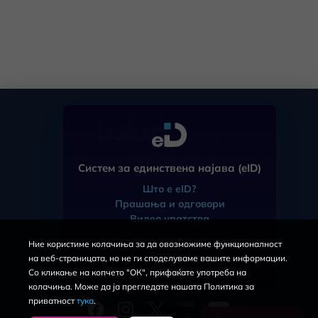
mdt.gov.mk
Систем за единствена најава (eID)
Што е eID?
Прашања и одговори
ЧПП
Видео упатства
eID
Регистрација
Ние користиме колачиња за да овозможиме функционалност
За порталот
Затвори
на веб-страницата, но не ги споделуваме вашите информации.
Услови за користење
Со кликање на копчето "ОК", прифаќате употреба на
Политика за приватност
колачиња. Може да ја прегледате нашата Политика за
приватност
тука
.