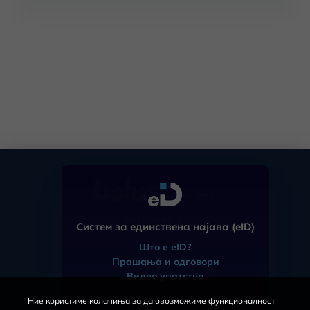
mdt.gov.mk
Систем за единствена најава (eID)
Што е eID?
Прашања и одговори
ЧПП
Видео упатства
eID
Регистрација
Ние користиме колачиња за да овозможиме функционалност
За порталот