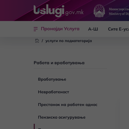
Skip to main content
Пронајди Услуга
А-Ш
Сите Е-ус
/
услуги по подкатегорија
Работа и вработувања
Вработување
Невработеност
Престанок на работен однос
Пензиско осигурување