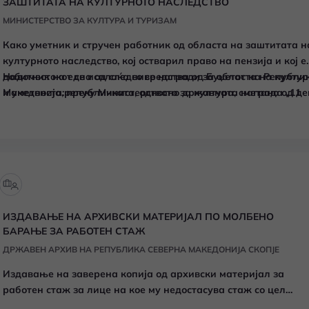
ЗАШТИТАТА НА КУЛТУРНОТО НАСЛЕДСТВО
МИНИСТЕРСТВО ЗА КУЛТУРА И ТУРИЗАМ
Како уметник и стручен работник од областа на заштитата н
културното наследство, кој остварил право на пензија и кој е
добитник на една од следниве награди за областа на култу
Надоместокот се исплаќа со средства од Буџетот на Републи
и уметноста:републичката, односно државната награда „11
Македонија, преку Министерството за култура, сметано од де
Октомври“ или републичката, односно државната награда „С
на стекнувањето на правото на надоместок, па до крајот на
Климент Охридски“ или државната награда „23 Октомври“,
животот.
имате право на месечен паричен надоместок во висина на
разликата меѓу пензијата што ја остварувате и износот од 38
денари.
ИЗДАВАЊЕ НА АРХИВСКИ МАТЕРИЈАЛ ПО МОЛБЕНО
БАРАЊЕ ЗА РАБОТЕН СТАЖ
ДРЖАВЕН АРХИВ НА РЕПУБЛИКА СЕВЕРНА МАКЕДОНИЈА СКОПЈЕ
Издавање на заверена копија од архивски материјал за
работен стаж за лице на кое му недостасува стаж со цел
остварување на право за пензионирање