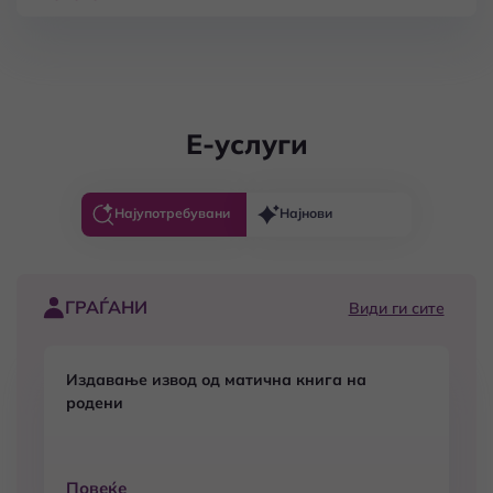
години.
Е-услуги
Најупотребувани
Најнови
ГРАЃАНИ
Види ги сите
Издавање извод од матична книга на
родени
Повеќе