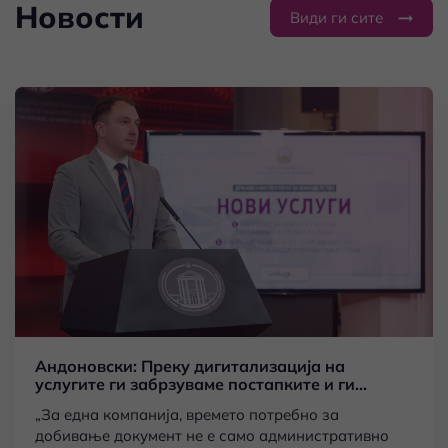
Новости
Види ги сите
Андоновски: Преку дигитализација на
услугите ги забрзуваме постапките и ги
намалуваме трошоците за компаниите
„За една компанија, времето потребно за
добивање документ не е само административно