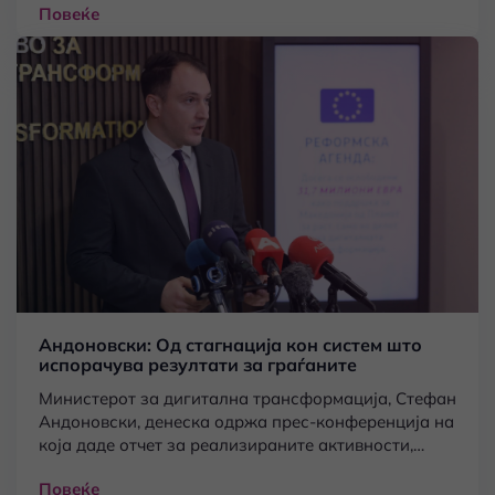
Повеќе
воспоставен како резултат на соработката меѓу
Министерството за дигитална трансформација и
Општина Прилеп.
Андоновски: Од стагнација кон систем што
испорачува резултати за граѓаните
Министерот за дигитална трансформација, Стефан
Андоновски, денеска одржа прес-конференција на
која даде отчет за реализираните активности,
проекти и реформи на Министерството за
Повеќе
дигитална трансформација во изминатите две