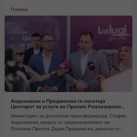
новиот Центар за услуги во Крушево.
Повеќе
Андоновски и Проданоски го посетија
Центарот за услуги во Прилеп: Реализирано
уште едно ветување за граѓаните
Министерот за дигитална трансформација, Стефан
Андоновски, заедно со градоначалникот на
Општина Прилеп, Дејан Проданоски, денеска го
посетија Центарот за услуги во Прилеп,