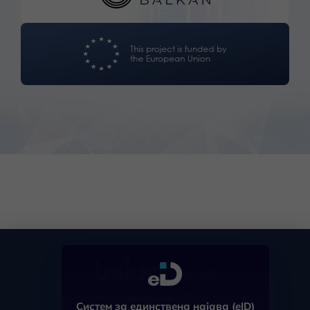
mdt.gov.mk
Систем за единствена најава (eID)