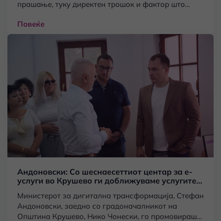
прашање, туку директен трошок и фактор што
влијае врз нејзината конкурентност. Доколку
Повеќе
институцијата доцни, доцни и компанијата. Со
новите електронски услуги ги поедноставуваме и
забрзуваме постапките и создаваме подобри
услови за компаниите што произведуваат,
извезуваат и ја движат македонската економија“,
истакна министерот за дигитална
трансформација, Стефан Андоновски.
Андоновски: Со шеснаесеттиот центар за е-
услуги во Крушево ги доближуваме услугите
до секој граѓанин
Министерот за дигитална трансформација, Стефан
Андоновски, заедно со градоначалникот на
Општина Крушево, Нико Чонески, го промовираше