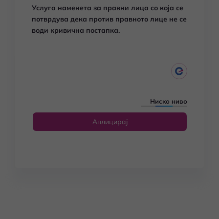
Услуга наменета за правни лица со која се
потврдува дека против правното лице не се
води кривична постапка.
Ниско ниво
Аплицирај