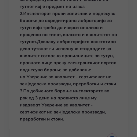
тутнот кој е предмет на извоз.
2.Инспекторот прави записник и поднесува
барање до акредитирана лабраторија за
тутун која треба да изврси анализа и
проценка на типот, калсата и квалитетот на
тутунот.Доколку лабраторијата констатира
дека тутонот ги исполнува стадардите за
квалитет согласно правилниците за тутун,
правното лице преку електронскиот портал
поднесува барање за добивање
на Уверение за квалитет - сертификат на
земјоделски производи, преработки и стоки.
3.По добиеното барање инспекторите во
рок од 3 дена на правното лице му
издаваат Уверение за квалитет -
сертификат на земјоделски производи,
преработки и стоки.