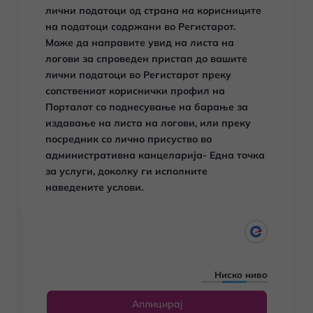
лични податоци од страна на корисниците
на податоци содржани во Регистарот.
Може да направите увид
на листа на
логови за спроведен пристап до вашите
лични податоци
во Регистарот преку
сопствениот кориснички профил на
Порталот со поднесување на барање за
издавање на листа на логови, или преку
посредник со лично присуство во
административна канцеларија- Една точка
за услуги, доколку ги исполните
наведените услови.
Ниско ниво
Аплицирај