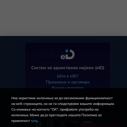
mdt.gov.mk
Систем за единствена најава (eID)
Што е eID?
Прашања и одговори
ЧПП
Видео упатства
eID
Регистрација
Ние користиме колачиња за да овозможиме функционалност
За порталот
Затвори
на веб-страницата, но не ги споделуваме вашите информации.
Услови за користење
Со кликање на копчето "ОК", прифаќате употреба на
Политика за приватност
колачиња. Може да ја прегледате нашата Политика за
приватност
тука
.