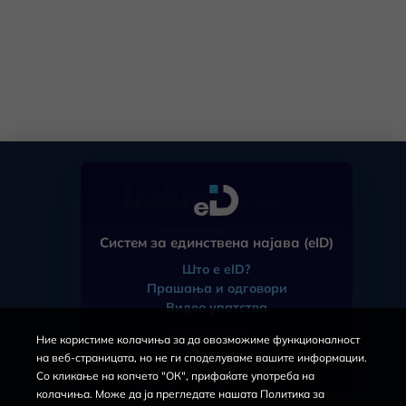
mdt.gov.mk
Систем за единствена најава (eID)
Што е eID?
Прашања и одговори
ЧПП
Видео упатства
eID
Регистрација
Ние користиме колачиња за да овозможиме функционалност
За порталот
Затвори
на веб-страницата, но не ги споделуваме вашите информации.
Услови за користење
Со кликање на копчето "ОК", прифаќате употреба на
Политика за приватност
колачиња. Може да ја прегледате нашата Политика за