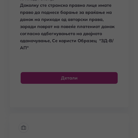
Доколку сте странско правно лице имате
право да поднесе б
арање за враќање на
данок на приходи од авторски права,
заради
поврат на повеќе платениот данок
согласно одбегнувањето на двојното
оданочување,
Се користи Образец
“ЗД-В/
АП“
Детали