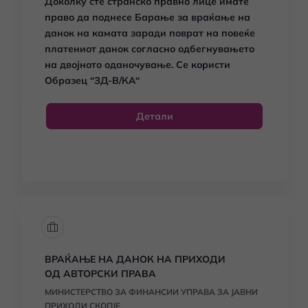
Доколку сте странско правно лице имате
право да поднесе Барање за враќање на
данок на камата заради
поврат на повеќе
платениот данок согласно
одбегнувањето
на двојното оданочување. Се користи
Образец
“ЗД-В/КА“
Детали
ВРАЌАЊЕ НА ДАНОК НА ПРИХОДИ
ОД АВТОРСКИ ПРАВА
МИНИСТЕРСТВО ЗА ФИНАНСИИ УПРАВА ЗА ЈАВНИ
ПРИХОДИ СКОПЈЕ