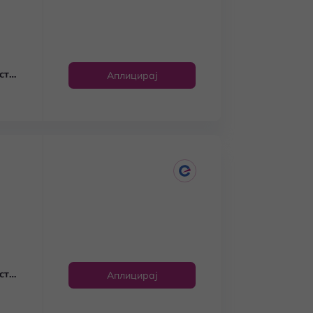
ст
Аплицирај
ст
Аплицирај