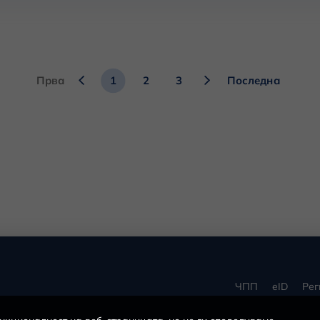
Прва
1
2
3
Последна
ЧПП
eID
Рег