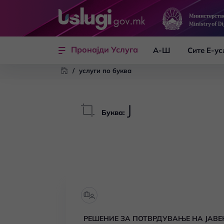
Skip to main content
Пронајди Услуга
А-Ш
Сите Е-ус
/
услуги по буква
Ј
Буква
:
РЕШЕНИЕ ЗА ПОТВРДУВАЊЕ НА ЈАВ