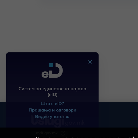
×
Систем за единствена најава
(eID)
Што е eID?
Прашања и одговори
Видео упатства
mdt.gov.mk