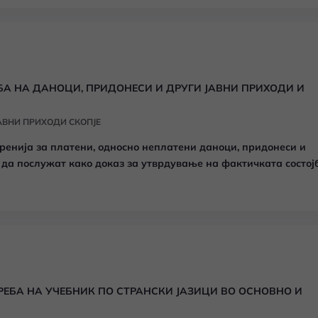
БА НА ДАНОЦИ, ПРИДОНЕСИ И ДРУГИ ЈАВНИ ПРИХОДИ И
АВНИ ПРИХОДИ СКОПЈЕ
ренија за платени, односно неплатени даноци, придонеси и
л да послужат како доказ за утврдување на фактичката состој
ата, обврските или правните интереси на странката (даночен
 јавен орган, по претходно поднесено Барање (образец Б/УПД
ЕБА НА УЧЕБНИК ПО СТРАНСКИ ЈАЗИЦИ ВО ОСНОВНО И