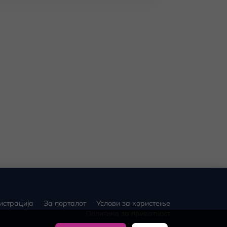
истрација
За порталот
Услови за користење
Политика за приватност