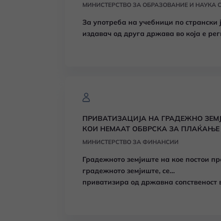
МИНИСТЕРСТВО ЗА ОБРАЗОВАНИЕ И НАУКА 
За употреба на учебници по странски
издавач од друга држава во која е рег
застапници во Република Македонија.
ПРИВАТИЗАЦИЈА НА ГРАДЕЖНО ЗЕМ
КОИ НЕМААТ ОБВРСКА ЗА ПЛАЌАЊЕ
МИНИСТЕРСТВО ЗА ФИНАНСИИ
Градежното земјиште на кое постои п
градежното земјиште, се
приватизира од државна сопственост 
сопственици, при што за приватизациј
поранешните сопственици немаат обвр
приватизација.