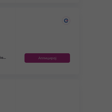
ба
Аплицирај
).