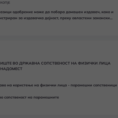
СКОПЈЕ
 јазици одобрение може да побара домашен издавач, како и
истриран за издавачка дејност, преку овластени законски
ЈИШТЕ ВО ДРЖАВНА СОПСТВЕНОСТ НА ФИЗИЧКИ ЛИЦА
 НАДОМЕСТ
раво на користење на физички лица - поранешни сопственици
во сопственост на поранешните
ата на градежното земјиште
ска да платат надомест за