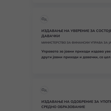
ИЗДАВАЊЕ НА УВЕРЕНИЕ ЗА СОСТОЈ
ДАВАЧКИ
МИНИСТЕРСТВО ЗА ФИНАНСИИ УПРАВА ЗА Ј
Управата за јавни приходи издава уве
други јавни приходи и давачки, со це
врз основа на која се решава за прав
обврзник) од страна на друг надлежен
ИЗДАВАЊЕ НА ОДОБРЕНИЕ ЗА УПОТР
СРЕДНО ОБРАЗОВАНИЕ