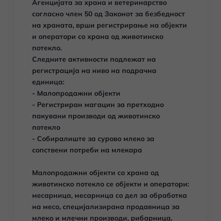
Агенцијата за храна и ветеринарство
согласно член 50 од Законот за безбедност
на храната, врши регистрирање на објекти
и оператори со храна од животинско
потекло.
Следните активности подлежат на
регистрација на ниво на подрачна
единица:
- Малопродажни објекти
- Регистриран магацин за претходно
пакувани производи од животинско
потекло
- Собиралиште за сурово млеко за
сопствени потреби на млекара
Малопродажни објекти со храна од
животинско потекло се објекти и оператори:
месарница, месарница со дел за обработка
на месо, специјализирана продавница за
млеко и млечни производи, рибарница,