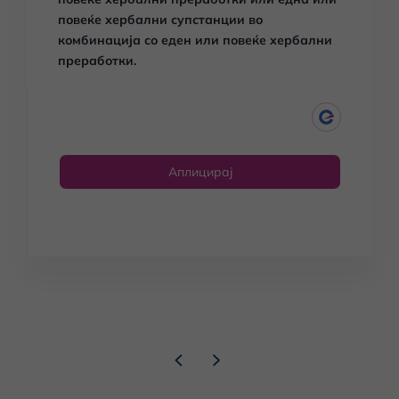
повеќе хербални супстанции во
комбинација со еден или повеќе хербални
преработки.
Аплицирај