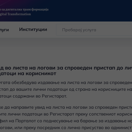
Институции
луги
д во листа на логови за спроведен пристап до л
атоци на корисникот
угата обезбедува издавање
на листа на логови за спроведе
стап до вашите лични податоци од страна на корисниците н
атоци содржани во Регистарот.
е да направите увид
на листа на логови за спроведен прист
ите лични податоци
во Регистарот преку сопствениот корис
фил на Порталот со поднесување на барање за издавање на
логови, или преку посредник со лично присуство во админис