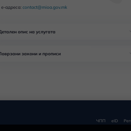
е-адреса:
contact@mioa.gov.mk
Детален опис на услугата
Поврзани закони и прописи
ЧПП
eID
Рег