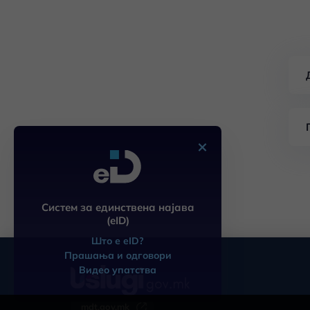
×
Систем за единствена најава
(eID)
Што е eID?
Прашања и одговори
Видео упатства
mdt.gov.mk