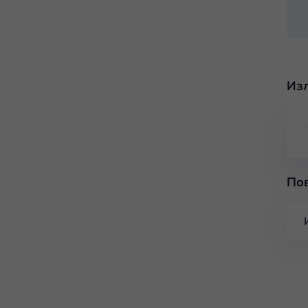
Из
По