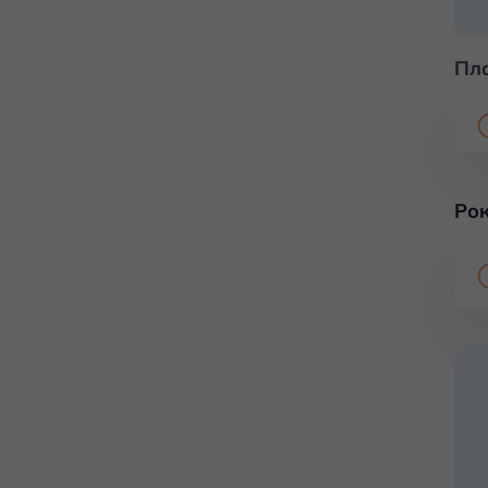
Пл
Рок