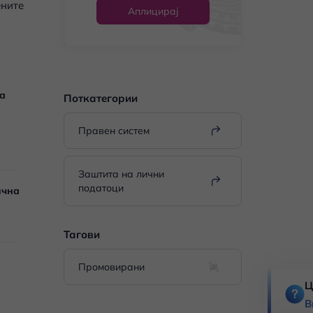
ените
Аплицирај
на
Поткатегории
Правен систем
Заштита на лични
податоци
ична
Тагови
Промовирани
Ц
В