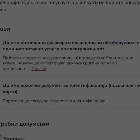
целарија- Една точка за услуги, доколку ги исполните навед
ви.
лови
Да има потпишано договор со посредник за обезбедување 
административна услуга по електронски пат
По барање поднесено од граѓанин кај посредник во Една точка за
услуги, не може да се постапува доколку граѓанинот нема
потпишано ...
Повеќе
Да има важечки документ за идентификација (пасош или л
карта)
Барателот да поседува средство за идентификација.
требни документи
Барање