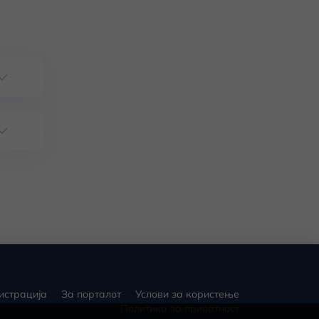
истрација
За порталот
Услови за користење
Политика за приватност