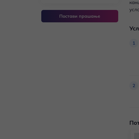
кан
усло
Постави прашање
Ус
1
2
По