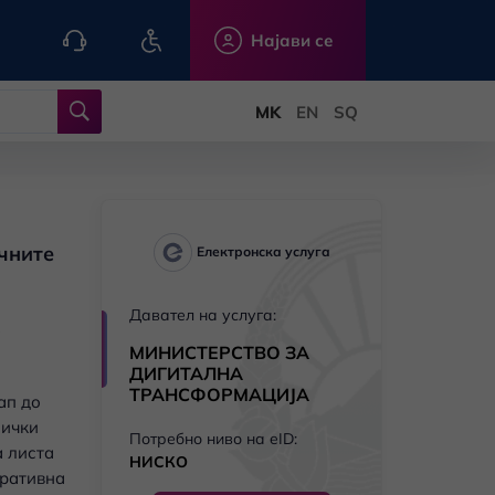
Најави се
ичните
Електронска услуга
н
Давател на услуга:
а
МИНИСТЕРСТВО ЗА
ДИГИТАЛНА
ТРАНСФОРМАЦИЈА
ап до
нички
Потребно ниво на eID:
 листа
НИСКО
тративна