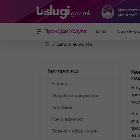
Skip to main content
Пронајди Услуга
А-Ш
Сите Е-ус
/
детали на услуга
Брз преглед
Уви
под
Услови
Усл
при
Потребни документи
под
Плаќање
Мож
Рок и важност
ваш
про
Повеќе информации
на 