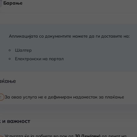
Барање
Апликацијата со документите можете да ги доставите на:
Шалтер
Електронски на портал
аќање
За оваа услуга не е дефиниран надоместок за плаќање
 и важност
Услугата ќе ја добиете во рок од
30 Ден(ови)
од денот на