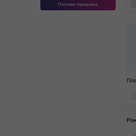
Постави прашање
Пл
Рок