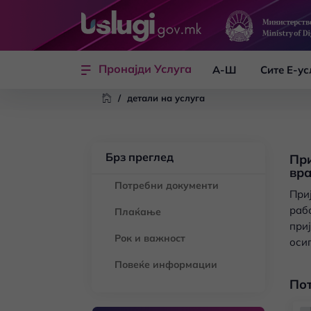
Skip to main content
Пронајди Услуга
А-Ш
Сите Е-ус
/
детали на услуга
Брз преглед
При
вра
Потребни документи
Приј
раб
Плаќање
при
Рок и важност
оси
Повеќе информации
По