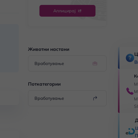
Аплицирај
Животни настани
Ц
В
Вработување
К
Поткатегории
M
M
Вработување
M
S
Д
Ш
П