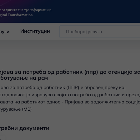
Институции
луги
јава за потреба од работник (ппр) до агенција з
ботување на рсм
ава за потреба од работник (ППР) е образец преку кој
отодавачот ја изразува својата потреба од работник и прехо
јавата на работниот однос - Пријава во задолжително социј
гурување (М1)
требни документи