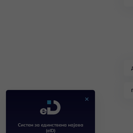
×
Систем за единствена најава
(eID)