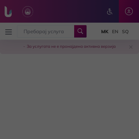
Skip to main content
×
За услугата не е пронајдена активна верзија