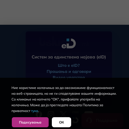
mdt.gov.mk
Систем за единствена најава (eID)
Што е eID?
Прашања и одговори
ЧПП
Видео упатства
eID
Регистрација
Ние користиме колачиња за да овозможиме функционалност
За порталот
Затвори
на веб-страницата, но не ги споделуваме вашите информации.
Услови за користење
Со кликање на копчето "ОК", прифаќате употреба на
Политика за приватност
колачиња. Може да ја прегледате нашата Политика за
приватност
тука
.
Поддршка
Подесувања
ОК