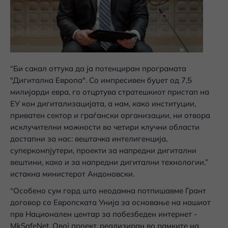
“Би сакал оттука да ја потенцирам програмата
"Дигитална Европа". Со импресивен буџет од 7,5
милијарди евра, го отцртува стратешкиот пристап на
ЕУ кон дигитализацијата, а нам, како институции,
приватен сектор и граѓански организации, ни отвора
исклучителни можности во четири клучни области
достапни за нас: вештачка интелигенција,
суперкомпјутери, проекти за напредни дигитални
вештини, како и за напредни дигитални технологии.”
истакна министерот Андоновски.
“Oсобено сум горд што неодамна потпишавме Грант
договор со Европската Унија за основање на нашиот
прв Национален центар за побезбеден интернет -
MkSafeNet. Овој проект, реализиран во рамките на