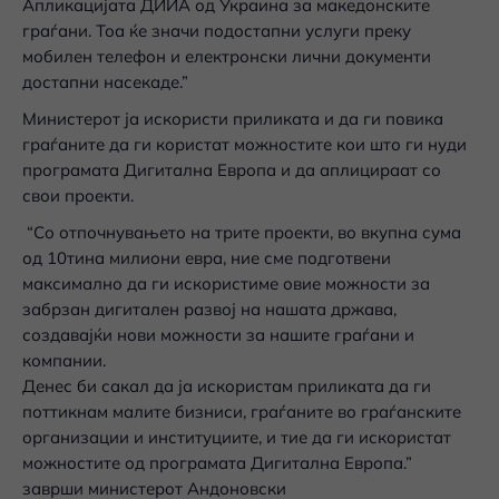
Апликацијата ДИИА од Украина за македонските
граѓани. Тоа ќе значи подостапни услуги преку
мобилен телефон и електронски лични документи
достапни насекаде.”
Министерот ја искористи приликата и да ги повика
граѓаните да ги користат можностите кои што ги нуди
програмата Дигитална Европа и да аплицираат со
свои проекти.
“Со отпочнувањето на трите проекти, во вкупна сума
од 10тина милиони евра, ние сме подготвени
максимално да ги искористиме овие можности за
забрзан дигитален развој на нашата држава,
создавајќи нови можности за нашите граѓани и
компании.
Денес би сакал да ја искористам приликата да ги
поттикнам малите бизниси, граѓаните во граѓанските
организации и институциите, и тие да ги искористат
можностите од програмата Дигитална Европа.”
заврши министерот Андоновски