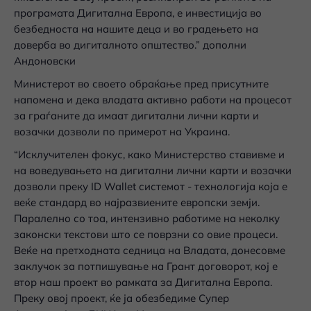
програмата Дигитална Европа, е инвестиција во
безбедноста на нашите деца и во градењето на
доверба во дигиталното општество.” дополни
Андоновски
Министерот во своето обраќање пред присутните
напомена и дека владата активно работи на процесот
за граѓаните да имаат дигитални лични карти и
возачки дозволи по примерот на Украина.
“Исклучителен фокус, како Министерство ставивме и
на воведувањето на дигитални лични карти и возачки
дозволи преку ID Wallet
системот - технологија која е
веќе стандард во најразвиените европски земји.
Паралелно со тоа, интензивно работиме на неколку
законски текстови што се поврзни со овие процеси.
Веќе на претходната седница на Владата, донесовме
заклучок за потпишување на Грант договорот, кој е
втор наш проект во рамката за Дигитална Европа.
Преку овој проект, ќе ја обезбедиме Супер