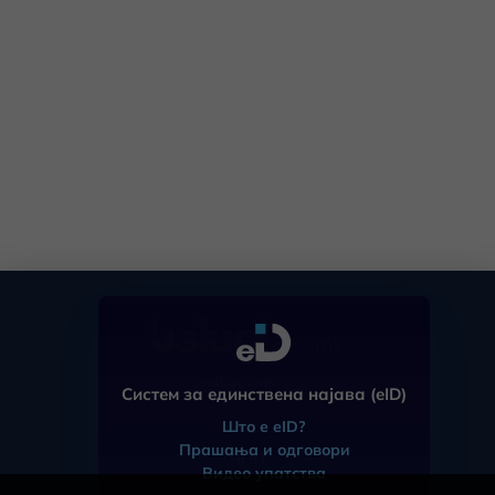
mdt.gov.mk
Систем за единствена најава (eID)
Што е eID?
Прашања и одговори
ЧПП
Видео упатства
eID