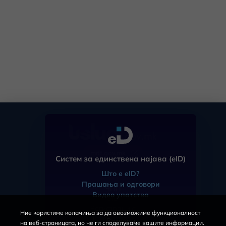
mdt.gov.mk
Систем за единствена најава (eID)
Што е eID?
Прашања и одговори
ЧПП
Видео упатства
eID
Регистрација
Ние користиме колачиња за да овозможиме функционалност
За порталот
Затвори
на веб-страницата, но не ги споделуваме вашите информации.