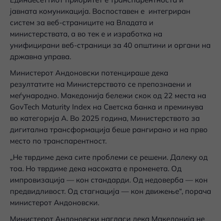
јавната комуникација. Воспоставен е интегриран
систем за веб-страниците на Владата и
министерствата, а во тек е и изработка на
унифицирани веб-страници за 40 општини и органи на
државна управа.
Министерот Андоновски потенцираше дека
резултатите на Министерството се препознаени и
меѓународно. Македонија бележи скок од 22 места на
GovTech Maturity Index на Светска банка и преминува
во категорија А. Во 2025 година, Министерството за
дигитална трансформација беше рангирано и на прво
место по транспарентност.
„Не тврдиме дека сите проблеми се решени. Далеку од
тоа. Но тврдиме дека насоката е променета. Од
импровизација — кон стандарди. Од недоверба — кон
предвидливост. Од стагнација — кон движење“, порача
министерот Андоновски.
Министерот Андоновски нагласи дека Македонија не