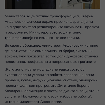
Министерот за дигитална трансформација, Стефан
Андоновски, денеска одржа прес-конференција на
која даде отчет за реализираните активности, проекти
и реформи на Министерството за дигитална
трансформација во изминатите две години.
Во своето обраќање, министерот Андоновски истакна
дека отчетот не е само приказ на бројки, системи и
закони, туку показател за тоа дали државата станува
подостапна, поефикасна и поправедна за граѓаните.
„Кога започнавме, наследивме тешка состојба:
супстандардни услови за работа, дезорганизирани
процеси, тужби, нефункционални системи, блокирани
проекти, долг кон програмата Дигитална Европа,
блокирани апликации и застој во дигитализацијата на
услугите. Но, наместо изговори, избравме работа“,
истакна министерот Андоновски.