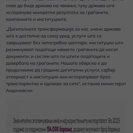
смее да биде држава на чекање, туку држава што
испорачува конкретни резултати за граѓаните,
компаниите и институциите.
„Дигиталната трансформација за нас значи држава
што е достапна од секој уред, услуги што се
завршуваат без непотребни шалтери, институции што
разменуваат податоци наместо граѓаните да носат
документи, и систем што ги штити податоците и
довербата на граѓаните. Нашата обврска е да
продолжиме да градиме дигитални услуги, сајбер
отпорност и институции кои испорачуваат брзо,
транспарентно и еднакво за сите“, истакна министерот
Андоновски.