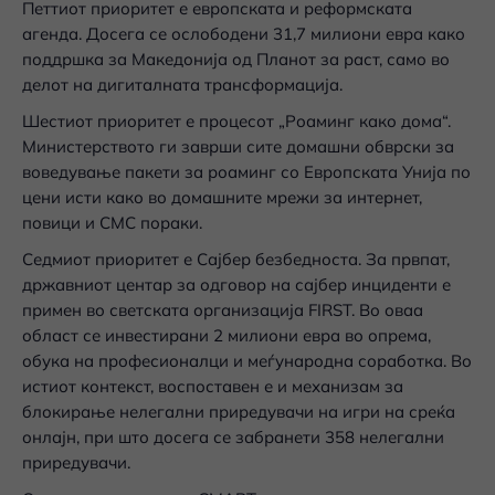
Петтиот приоритет е европската и реформската
агенда. Досега се ослободени 31,7 милиони евра како
поддршка за Македонија од Планот за раст, само во
делот на дигиталната трансформација.
Шестиот приоритет е процесот „Роаминг како дома“.
Министерството ги заврши сите домашни обврски за
воведување пакети за роаминг со Европската Унија по
цени исти како во домашните мрежи за интернет,
повици и СМС пораки.
Седмиот приоритет е Сајбер безбедноста. За првпат,
државниот центар за одговор на сајбер инциденти е
примен во светската организација FIRST. Во оваа
област се инвестирани 2 милиони евра во опрема,
обука на професионалци и меѓународна соработка. Во
истиот контекст, воспоставен е и механизам за
блокирање нелегални приредувачи на игри на среќа
онлајн, при што досега се забранети 358 нелегални
приредувачи.