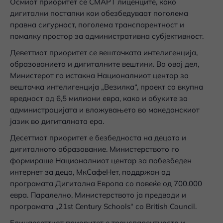
Осмиот приоритет се СМАРТ лиценците, како
дигитални постапки кои обезбедуваат поголема
правна сигурност, поголема транспарентност и
помалку простор за административна субјективност.
Деветтиот приоритет се вештачката интелигенција,
образованието и дигиталните вештини. Во овој дел,
Министерот го истакна Националниот центар за
вештачка интелигенција „Везилка“, проект со вкупна
вредност од 6,5 милиони евра, како и обуките за
администрацијата и вложувањето во македонскиот
јазик во дигиталната ера.
Десеттиот приоритет е безбедноста на децата и
дигиталното образование. Министерството го
формираше Националниот центар за побезбеден
интернет за деца, МкСафеНет, поддржан од
програмата Дигитална Европа со повеќе од 700.000
евра. Паралелно, Министерството ја предводи и
програмата „21st Century Schools“ со British Council.
Единаесеттиот приоритет е транспарентноста и