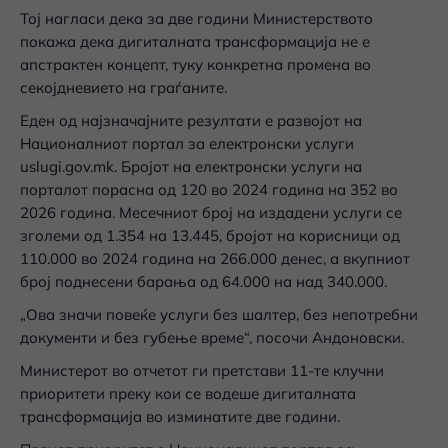
Тој нагласи дека за две години Министерството
покажа дека дигиталната трансформација не е
апстрактен концепт, туку конкретна промена во
секојдневието на граѓаните.
Еден од најзначајните резултати е развојот на
Националниот портал за електронски услуги
uslugi.gov.mk. Бројот на електронски услуги на
порталот порасна од 120 во 2024 година на 352 во
2026 година. Месечниот број на издадени услуги се
зголеми од 1.354 на 13.445, бројот на корисници од
110.000 во 2024 година на 266.000 денес, а вкупниот
број поднесени барања од 64.000 на над 340.000.
„Ова значи повеќе услуги без шалтер, без непотребни
документи и без губење време“, посочи Андоновски.
Министерот во отчетот ги претстави 11-те клучни
приоритети преку кои се водеше дигиталната
трансформација во изминатите две години.