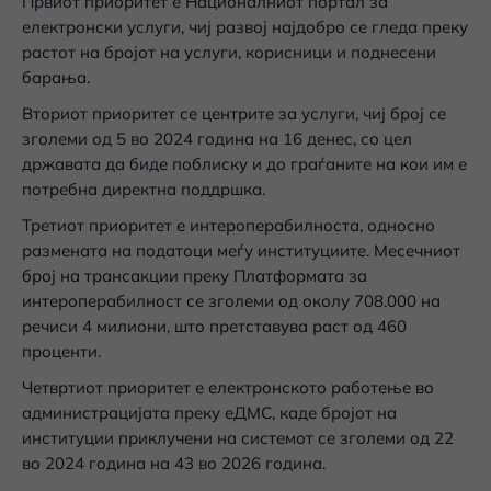
Првиот приоритет е Националниот портал за
електронски услуги, чиј развој најдобро се гледа преку
растот на бројот на услуги, корисници и поднесени
барања.
Вториот приоритет се центрите за услуги, чиј број се
зголеми од 5 во 2024 година на 16 денес, со цел
државата да биде поблиску и до граѓаните на кои им е
потребна директна поддршка.
Третиот приоритет е интероперабилноста, односно
размената на податоци меѓу институциите. Месечниот
број на трансакции преку Платформата за
интероперабилност се зголеми од околу 708.000 на
речиси 4 милиони, што претставува раст од 460
проценти.
Четвртиот приоритет е електронското работење во
администрацијата преку еДМС, каде бројот на
институции приклучени на системот се зголеми од 22
во 2024 година на 43 во 2026 година.