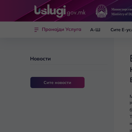
Skip to main content
Пронајди Услуга
А-Ш
Сите Е-ус
Новости
Сите новости
М
К
б
Т
н
и