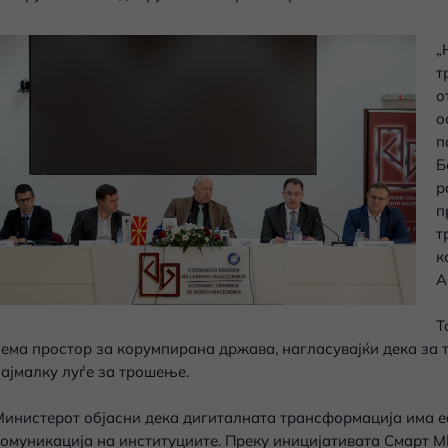
„
т
о
о
п
Б
р
п
т
к
А
Т
ема простор за корумпирана држава, нагласувајќи дека за то
ајмалку луѓе за трошење.
инистерот објасни дека дигиталната трансформација има еф
омуникација на институциите. Преку иницијативата Смарт МК