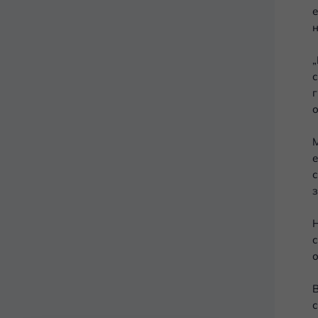
е
н
„
с
г
о
М
е
с
з
Н
с
о
В
с