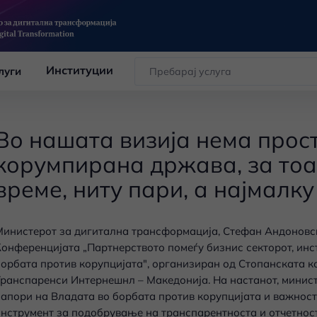
Институции
луги
Во нашата визија нема прос
корумпирана држава, за тоа
време, ниту пари, а најмалк
инистерот за дигитална трансформација, Стефан Андоновск
онференцијата „Партнерството помеѓу бизнис секторот, инс
орбата против корупцијата", организиран од Стопанската к
ранспаренси Интернешнл – Македонија. На настанот, минис
апори на Владата во борбата против корупцијата и важност
нструмент за подобрување на транспарентноста и отчетност