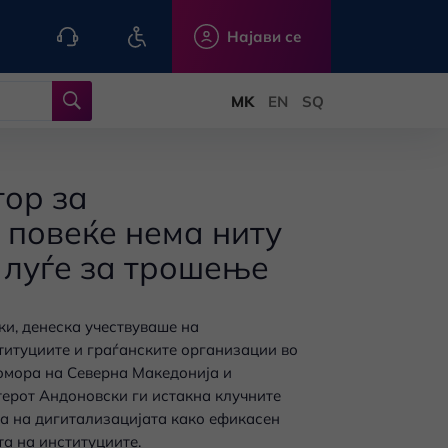
Најави се
тор за
 повеќе нема ниту
у луѓе за трошење
и, денеска учествуваше на
титуциите и граѓанските организации во
омора на Северна Македонија и
терот Андоновски ги истакна клучните
а на дигитализацијата како ефикасен
а на институциите.