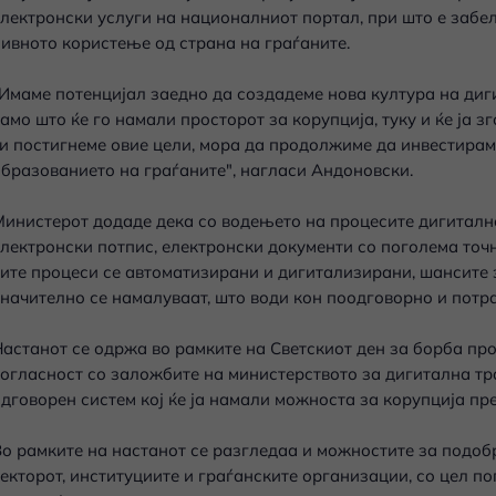
лектронски услуги на националниот портал, при што е забе
ивното користење од страна на граѓаните.
Имаме потенцијал заедно да создадеме нова култура на диги
амо што ќе го намали просторот за корупција, туку и ќе ја з
и постигнеме овие цели, мора да продолжиме да инвестирам
бразованието на граѓаните", нагласи Андоновски.
инистерот додаде дека со водењето на процесите дигиталн
лектронски потпис, електронски документи со поголема точн
ите процеси се автоматизирани и дигитализирани, шансите
начително се намалуваат, што води кон поодговорно и потр
астанот се одржа во рамките на Светскиот ден за борба про
огласност со заложбите на министерството за дигитална тр
дговорен систем кој ќе ја намали можноста за корупција пр
о рамките на настанот се разгледаа и можностите за подо
екторот, институциите и граѓанските организации, со цел п