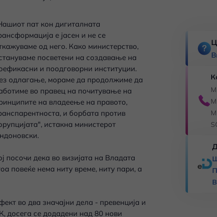
Нашиот пат кон дигиталната
рансформација е јасен и не се
Ц
ткажуваме од него. Како министерство,
В
стануваме посветени на создавање на
оефикасни и поодговорни институции.
К
ез одлагање, мораме да продолжиме да
M
аботиме во правец на почитување на
M
ринципите на владеење на правото,
M
ранспарентноста, и борбата против
орупцијата", истакна министерот
S
ндоновски.
Д
ој посочи дека во визијата на Владата
Ш
а повеќе нема ниту време, ниту пари, а
П
В
ект во два значајни дела - превенција и
, досега се додадени над 80 нови