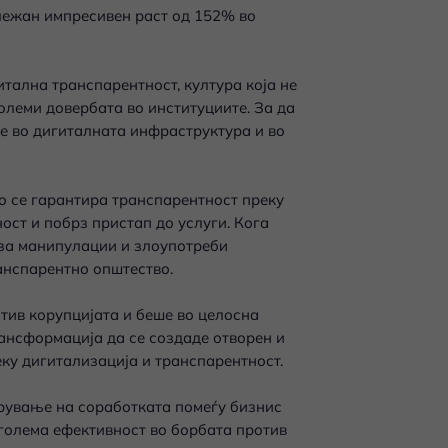
лежан импресивен раст од 152% во
тална транспарентност, култура која не
големи довербата во институциите. За да
е во дигиталната инфраструктура и во
о се гарантира транспарентност преку
ост и побрз пристап до услуги. Кога
 за манипулации и злоупотреби
анспарентно општество.
тив корупцијата и беше во целосна
ансформација да се создаде отворен и
еку дигитализација и транспарентност.
брување на соработката помеѓу бизнис
оголема ефективност во борбата против