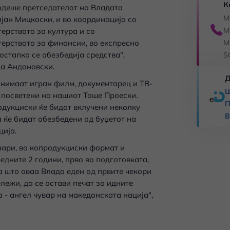
К
одеше претседателот на Владата
M
јан Мицкоски, и во координација со
M
ерството за култура и со
ерството за финансии, во експресно
M
остапка се обезбедија средства",
S
на Андоновски.
Д
снимаат игран филм, документарец и ТВ-
Ш
 посветени на нашиот Тоше Проески.
П
одукциски ќе бидат вклучени неколку
В
 ќе бидат обезбедени од буџетот на
ија.
нари, во копродукциски формат и
едните 2 години, прво во подготовката,
оа што оваа Влада еден од првите чекори
лежи, да се остави печат за идните
 - ангел чувар на македонската нација",