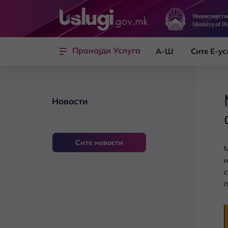
Skip to main content
Пронајди Услуга
А-Ш
Сите Е-ус
Новости
Сите новости
М
н
с
п