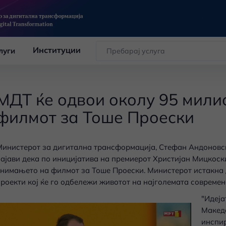
Институции
луги
МДТ ќе одвои околу 95 мили
филмот за Тоше Проески
инистерот за дигитална трансформација, Стефан Андоновск
ајави дека по иницијатива на премиерот Христијан Мицкоск
нимањето на филмот за Тоше Проески. Министерот истакна д
роекти кој ќе го одбележи животот на најголемата современ
"Идеја
Македо
инспир