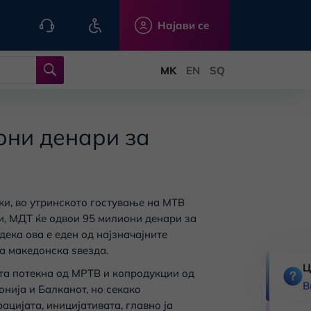
Најави се
они денари за
и, во утринското гостување на МТВ
и, МДТ ќе одвои 95 милиони денари за
ека ова е еден од најзначајните
а македонска ѕвезда.
Ц
та потекна од МРТВ и копродукции од
В
нија и Балканот, но секако
ацијата, иницијативата, главно ја