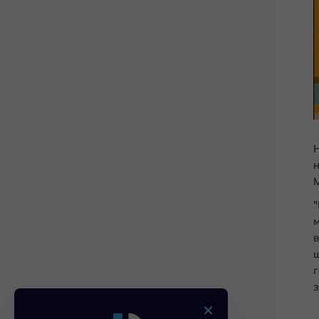
Н
н
М
"
м
в
ш
г
з
×