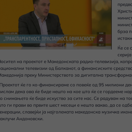
предв
Христи
минист
минист
брза п
истак
Ќе се 
серија
осител на проектот е Македонската радио-телевизија, копр
ационални телевизии од Балканот, а финансиските средства
акедонија преку Министерството за дигитална трансформац
Проектот ќе го ко-финансираме со повеќе од 95 милиони де
ислам дека ова ќе биде нешто на кое што ќе се гордееме нар
о снимањето ќе биде искуство за сите нас. Се радувам на т
то ги прави во првите шест месеци е нешто вакво, да се одбе
енерации, славејќи ја најголемата македонска музичка икона
аклучи Андоновски.