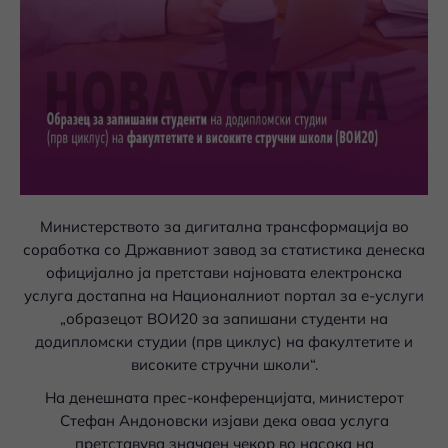
Министерството за дигитална трансформација во
соработка со Државниот завод за статистика денеска
официјално ја претстави најновата електронска
услуга достапна на Националниот портал за е-услуги
„образецот ВОИ20 за запишани студенти на
додипломски студии (прв циклус) на факултетите и
високите стручни школи“.
На денешната прес-конференцијата, министерот
Стефан Андоновски изјави дека оваа услуга
претставува значаен чекор во насока на