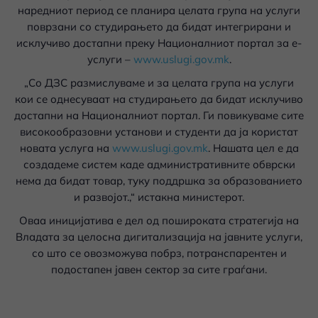
наредниот период се планира целата група на услуги
поврзани со студирањето да бидат интегрирани и
исклучиво достапни преку Националниот портал за е-
услуги –
www.uslugi.gov.mk
.
„Со ДЗС размислуваме и за целата група на услуги
кои се однесуваат на студирањето да бидат исклучиво
достапни на Националниот портал. Ги повикуваме сите
високообразовни установи и студенти да ја користат
новата услуга на
www.uslugi.gov.mk
. Нашата цел е да
создадеме систем каде административните обврски
нема да бидат товар, туку поддршка за образованието
и развојот.,“ истакна министерот.
Оваа иницијатива е дел од пошироката стратегија на
Владата за целосна дигитализација на јавните услуги,
со што се овозможува побрз, потранспарентен и
подостапен јавен сектор за сите граѓани.