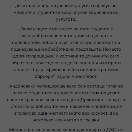
дигитализација на јавните услуги, со фокус на
младите и студентите како клучни корисници на
услугата.
„Оваа услуга е наменета за сите студенти и
високообразовни институции со цел да се
поедностави, забрза и дигитализира процесот на
поднесување и обработка на податоците. Наместо
долгите процедури и хартиените документи, сега
образецот може целосно да се пополни и испрати
онлајн – брзо, ефикасно и без административни
бариери“, изјави министерот.
Андоновски потенцираше дека со новата дигитална
алатка студентите и универзитетите заштедуваат
време и трошоци, како и тоа дека Државниот завод за
статистика добива точни и навремени податоци, се
зголемува административната ефикасност, а се
намалува можноста за грешки.
Министерот најави дека во координација со ДЗС, во