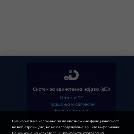
mdt.gov.mk
Систем за единствена најава (eID)
Што е eID?
Прашања и одговори
ЧПП
Видео упатства
eID
Регистрација
Ние користиме колачиња за да овозможиме функционалност
За порталот
Затвори
на веб-страницата, но не ги споделуваме вашите информации.
Услови за користење
Со кликање на копчето "ОК", прифаќате употреба на