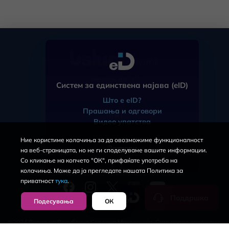
mdt.gov.mk
Систем за единствена најава (eID)
Што е eID?
Прашања и одговори
ЧПП
Видео упатства
eID
Регистрација
Ние користиме колачиња за да овозможиме функционалност
За порталот
Затвори
на веб-страницата, но не ги споделуваме вашите информации.
Услови за користење
Со кликање на копчето "ОК", прифаќате употреба на
Политика за приватност
колачиња. Може да ја прегледате нашата Политика за
приватност
тука
.
Поддршка
Подесувања
ОК
©2024 Влада на Република Северна Македонија. Сите права задржани.