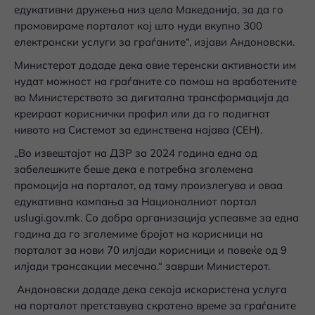
едукативни дружења низ цела Македонија, за да го
промовираме порталот кој што нуди вкупно 300
електронски услуги за граѓаните“, изјави Андоновски.
Министерот додаде дека овие теренски активности им
нудат можност на граѓаните со помош на вработените
во Министерството за дигитална трансформација да
креираат кориснички профил или да го подигнат
нивото на Системот за единствена најава (СЕН).
„Во извештајот на ДЗР за 2024 година една од
забелешките беше дека е потребна зголемена
промоција на порталот, од таму произлегува и оваа
едукативна кампања за Националниот портал
uslugi.gov.mk. Со добра организација успеавме за една
година да го зголемиме бројот на корисници на
порталот за нови 70 илјади корисници и повеќе од 9
илјади трансакции месечно.“ заврши Министерот.
Андоновски додаде дека секоја искористена услуга
на порталот претставува скратено време за граѓаните