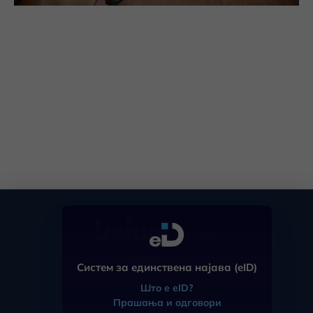
mdt.gov.mk
Систем за единствена најава (eID)
Што е eID?
Прашања и одговори
ЧПП