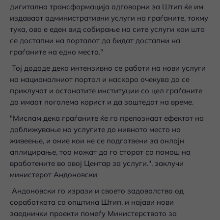
дигитална трансформација одговорни за Штип ќе им
издаваат административни услуги на граѓаните, токму
тука, ова е еден вид собирање на сите услуги кои што
се достапни на порталот да бидат достапни на
граѓаните на едно место."
Тој додаде дека интензивно се работи на нови услуги
на националниот портал и наскоро очекува да се
приклучат и останатите институции со цел граѓаните
да имаат поголема корист и да заштедат на време.
"Мислам дека граѓаните ќе го препознаат ефектот на
доближување на услугите до нивното место на
живеење, и оние кои не се подготвени за онлајн
аплицирање, тоа можат да го сторат со помош на
вработените во овој Центар за услуги.", заклучи
министерот Андоновски
Андоновски го изрази и своето задоволство од
соработката со општина Штип, и најави нови
заеднички проекти помеѓу Министерството за