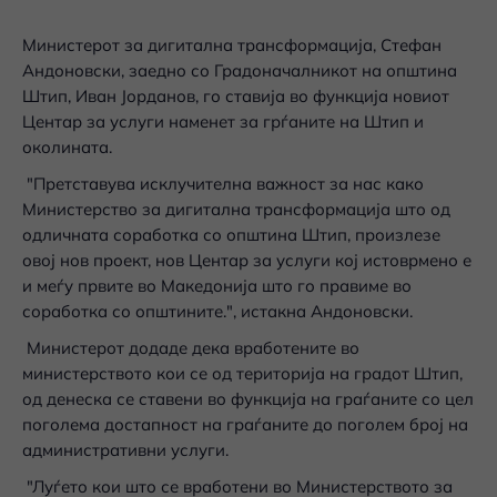
Mинистерот за дигитална трансформација, Стефан
Андоновски, заедно со Градоначалникот на општина
Штип, Иван Јорданов, го ставија во функција новиот
Центар за услуги наменет за грѓаните на Штип и
околината.
"Претставува исклучителна важност за нас како
Министерство за дигитална трансформација што од
одличната соработка со општина Штип, произлезе
овој нов проект, нов Центар за услуги кој истоврмено е
и меѓу првите во Македонија што го правиме во
соработка со општините.", истакна Андоновски.
Министерот додаде дека вработените во
министерството кои се од територија на градот Штип,
од денеска се ставени во функција на граѓаните со цел
поголема достапност на граѓаните до поголем број на
административни услуги.
"Луѓето кои што се вработени во Министерството за