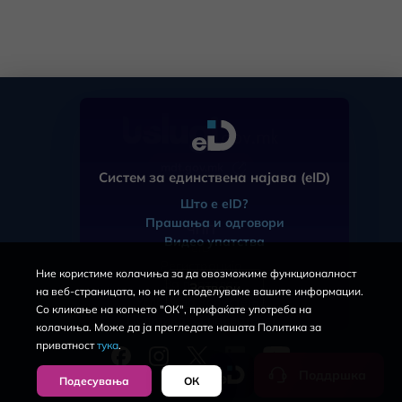
mdt.gov.mk
Систем за единствена најава (eID)
Што е eID?
Прашања и одговори
ЧПП
Видео упатства
eID
Регистрација
Ние користиме колачиња за да овозможиме функционалност
За порталот
Затвори
на веб-страницата, но не ги споделуваме вашите информации.
Услови за користење
Со кликање на копчето "ОК", прифаќате употреба на
Политика за приватност
колачиња. Може да ја прегледате нашата Политика за
приватност
тука
.
Поддршка
Подесувања
ОК